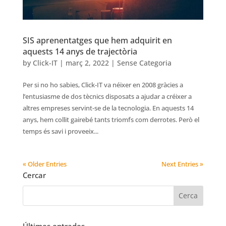
SIS aprenentatges que hem adquirit en
aquests 14 anys de trajectòria
by
Click-IT
|
març 2, 2022
|
Sense Categoria
Per si no ho sabies, Click-IT va néixer en 2008 gràcies a
l’entusiasme de dos tècnics disposats a ajudar a créixer a
altres empreses servint-se de la tecnologia. En aquests 14
anys, hem collit gairebé tants triomfs com derrotes. Però el
temps és savi i proveeix...
« Older Entries
Next Entries »
Cercar
Últimes entrades