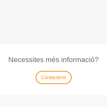
N
ecessites
més informació?
Contacta'ns