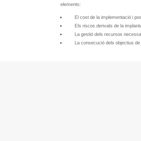
elements
:
El cost de la implementació i po
Els riscos derivats de la implanta
La gestió dels recursos necessar
La consecució dels objectius de 
Gestió i administració de bases de dad
monitoratge, ajust de rendiment, suport i