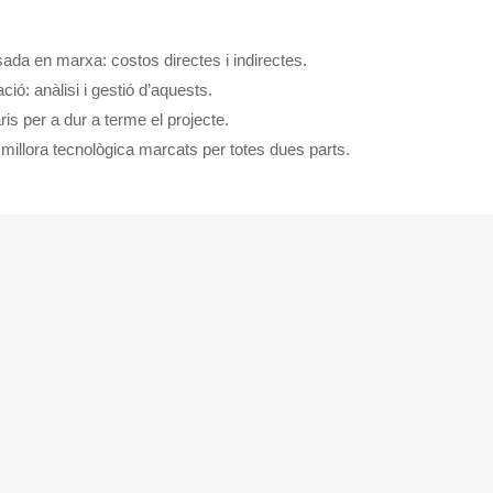
sada en marxa: costos directes i indirectes.
ció: anàlisi i gestió d’aquests.
is per a dur a terme el projecte.
millora tecnològica marcats per totes dues parts.
Manteniment integral de la in
es, seguint procediments de
necessaris per a l’organitz
 recuperació.
empresarial.