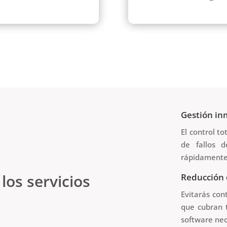
tiempo de respuesta y
(desarrollo, sistema
resolución.
Gestión in
El control to
de fallos d
rápidamente
los servicios
Reducción 
Evitarás con
que cubran 
software nec