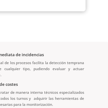
s o bases de datos), recopilamos la información
para analizar con más detalle el problema.
mediata de incidencias
tal de los procesos facilita la detección temprana
e cualquier tipo, pudiendo evaluar y actuar
.
de costes
tratar de manera interna técnicos especializados
todos los turnos y adquirir las herramientas de
esarias para la monitorización.