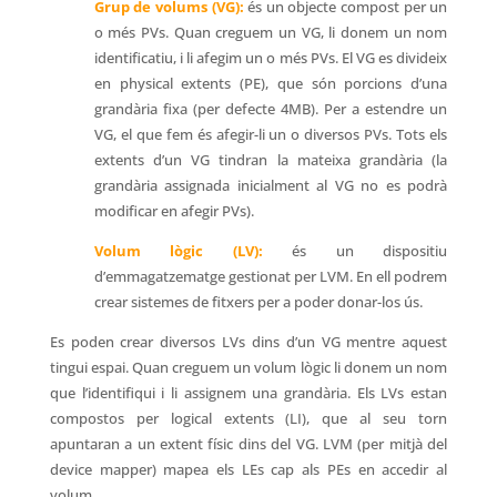
Grup de volums (VG):
és un objecte compost per un
o més PVs. Quan creguem un VG, li donem un nom
identificatiu, i li afegim un o més PVs. El VG es divideix
en physical extents (PE), que són porcions d’una
grandària fixa (per defecte 4MB). Per a estendre un
VG, el que fem és afegir-li un o diversos PVs. Tots els
extents d’un VG tindran la mateixa grandària (la
grandària assignada inicialment al VG no es podrà
modificar en afegir PVs).
Volum lògic (LV):
és un dispositiu
d’emmagatzematge gestionat per LVM. En ell podrem
crear sistemes de fitxers per a poder donar-los ús.
Es poden crear diversos LVs dins d’un VG mentre aquest
tingui espai. Quan creguem un volum lògic li donem un nom
que l’identifiqui i li assignem una grandària. Els LVs estan
compostos per logical extents (LI), que al seu torn
apuntaran a un extent físic dins del VG. LVM (per mitjà del
device mapper) mapea els LEs cap als PEs en accedir al
volum.