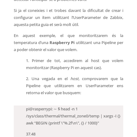
Si ja el coneixies i et trobes davant la dificultat de crear i
configurar un ítem utilitzant l’UserParameter de Zabbix,
aquesta petita guia et serà molt útil.
En aquest exemple, el que monitoritzarem és la
temperatura d’una
Raspberry Pi
utilitzant una Pipeline per
a poder obtenir el valor que volem.
1. Primer de tot, accedirem al host que volem
monitoritzar (Raspberry Pi en aquest cas).
2. Una vegada en el
host
, comprovarem que la
Pipeline que utilitzarem en UserParameter ens
retorna el valor que busquem:
pi@rasperrypi: ∼ $ head -n 1
/sys/class/thermal/thermal_zone0/temp | xargs -I {}
awk “BEGIN {printf \”%.2f\n\”, {} / 1000}”
37.48