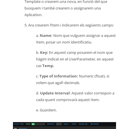
Template o crearem una nova, en funció del que
busquem i també crearem o assignarem una
Aplication.
5. Ara crearem l’Item i indicarem els següents camps:
a.
Name:
Nom que vulguem assignar a aquest
Item, posar un nom identificatiu.
b.
Key:
En aquest camp posarem el nom que
hàgim indicat en el UserParameter, en aquest
cas
Temp.
c.
Type of information:
Numeric (float), si
volem que agafi decimals.
d.
Update Interval
: Aquest valor correspon a
cada quant comprovarà aquest Item.
e. Guardem.