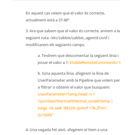
En aquest cas veiem que el valor és correcte,
actualment està a 37.48°.
3. Ara que sabem que el valor és correcte, anirem a la
següent ruta:
/etc/zabbix/zabbix_agentd.conf i
modificarem els següents camps.
a. Tindrem que descomentar la següent línia i
posar el valor a 1:
EnableRemoteCommands=1
b. Sota aquesta línia, afegirem la línia de
UserParameter amb la Pipeline que volem per
a ‘filtrar’ o obtenir el valor que busquem:
UserParameter=Temp,head -n 1
/sys/class/thermal/thermal_zone0/temp |
xargs -I{} awk “BEGIN {printf \”%.2f\n\”,
{}/1000}”
4. Una vegada fet això, afegirem el Item a una