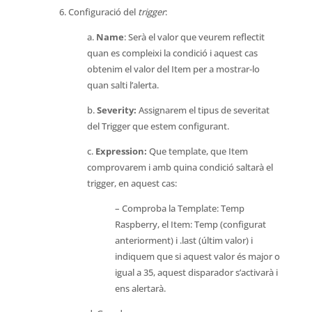
6. Configuració del
trigger
:
a.
Name
: Serà el valor que veurem reflectit
quan es compleixi la condició i aquest cas
obtenim el valor del Item per a mostrar-lo
quan salti l’alerta.
b.
Severity:
Assignarem el tipus de severitat
del Trigger que estem configurant.
c.
Expression:
Que template, que Item
comprovarem i amb quina condició saltarà el
trigger, en aquest cas:
– Comproba la Template: Temp
Raspberry, el Item: Temp (configurat
anteriorment) i .last (últim valor) i
indiquem que si aquest valor és major o
igual a 35, aquest disparador s’activarà i
ens alertarà.