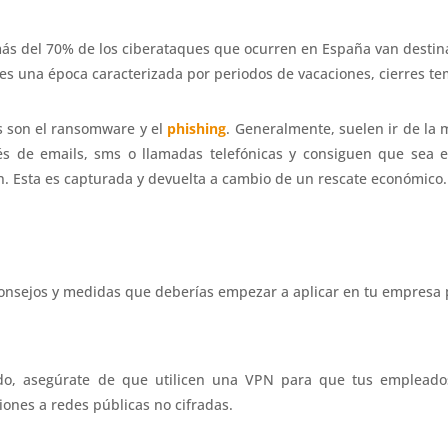
 más del 70% de los ciberataques que ocurren en España van desti
 es una época caracterizada por periodos de vacaciones, cierres t
s son el ransomware y el
phishing
. Generalmente, suelen ir de la 
és de emails, sms o llamadas telefónicas y consiguen que sea e
n. Esta es capturada y devuelta a cambio de un rescate económico.
consejos y medidas que deberías empezar a aplicar en tu empresa p
ando, asegúrate de que utilicen una VPN para que tus emplead
iones a redes públicas no cifradas.