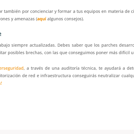
or también por concienciar y formar a tus equipos en materia de 
rones y amenazas (
aquí
algunos consejos).
e
bajo siempre actualizadas. Debes saber que los parches desarrol
itar posibles brechas, con las que conseguimos poner más difícil u
erseguridad
, a través de una auditoría técnica, te ayudará a det
itorización de red e infraestructura conseguirás neutralizar cual
!